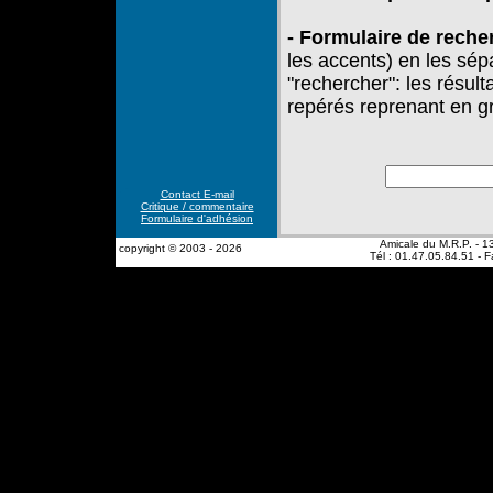
- Formulaire de reche
les accents) en les sép
"rechercher": les résul
repérés reprenant en gr
Contact E-mail
Critique / commentaire
Formulaire d'adhésion
Amicale du M.R.P. - 13
copyright © 2003 - 2026
Tél : 01.47.05.84.51 - 