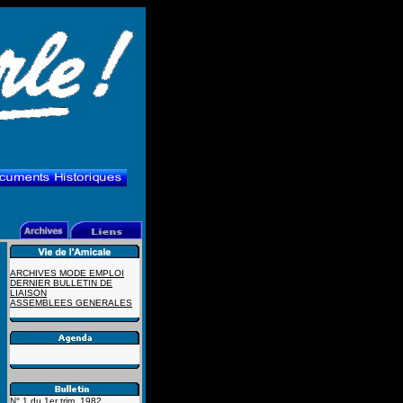
ARCHIVES MODE EMPLOI
DERNIER BULLETIN DE
LIAISON
ASSEMBLEES GENERALES
N° 1 du 1er trim. 1982