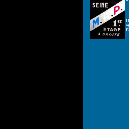
L
v
l