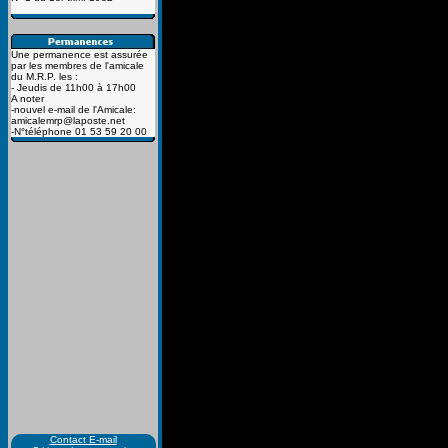
Une permanence est assurée
par les membres de l'amicale
du M.R.P. les :
- Jeudis de 11h00 à 17h00
A noter
-nouvel e-mail de l'Amicale:
amicalemrp@laposte.net
-N°téléphone 01 53 59 20 00
Contact E-mail